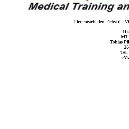
Hier entsteht demnächst die Vi
Di
MTL
Tobias Pi
26
Tel.
eMa